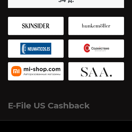
34 д.
E-File US Cashback