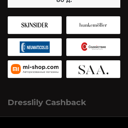
80 д.
Dresslily Cashback