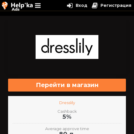
Вход
Регистрация
Перейти
к
содержимому
Перейти в магазин
Dresslily
Cashback
5%
Average approve time