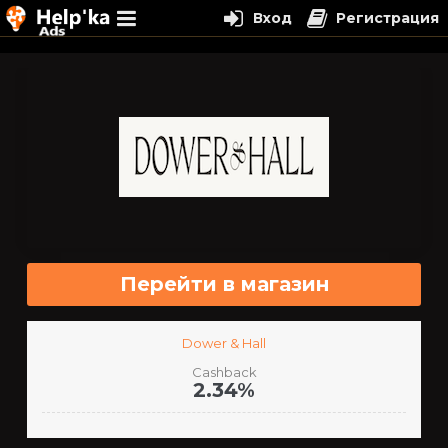
Вход
Регистрация
Перейти
к
содержимому
Перейти в магазин
Dower & Hall
Cashback
2.34%