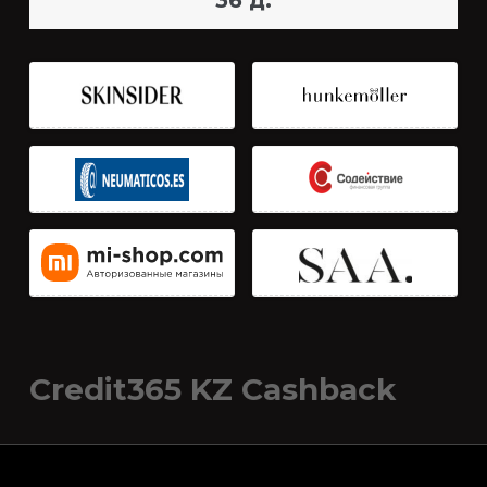
36 д.
Credit365 KZ Cashback