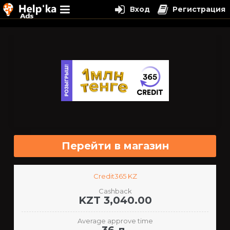
Вход
Регистрация
Перейти
к
содержимому
Перейти в магазин
Credit365 KZ
Cashback
KZT 3,040.00
Average approve time