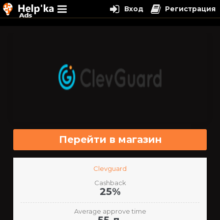
Вход
Регистрация
Перейти
к
содержимому
Перейти в магазин
Clevguard
Cashback
25%
Average approve time