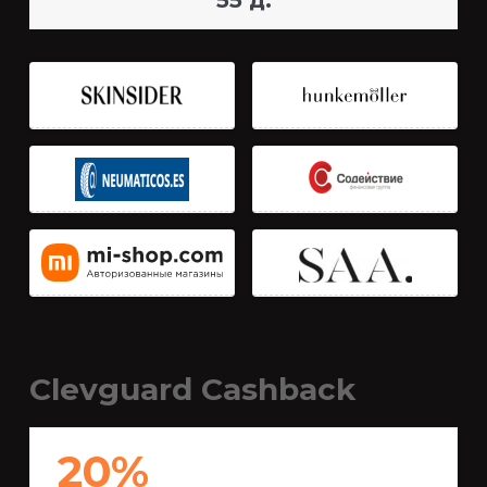
55 д.
Clevguard Cashback
20%