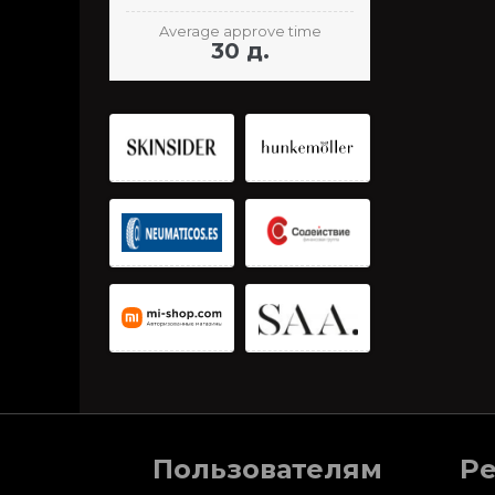
Average approve time
30 д.
Пользователям
Р