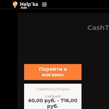
Перейти
к
содержимому
CashT
Перейти в
магазин
CashToYou [CPS] RU
Cashback
60,00 руб. - 716,00
руб.