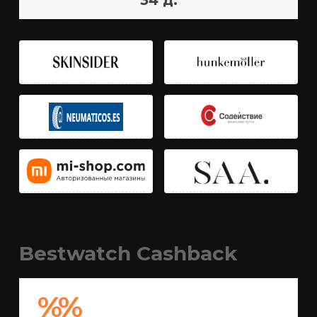
34 д.
Bestwatch Cashback
%%