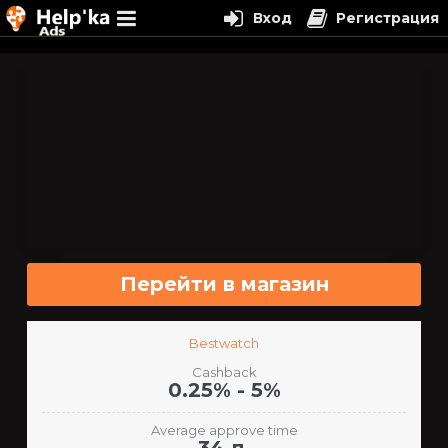
Вход
Регистрация
Перейти
к
содержимому
Перейти в магазин
Bestwatch
Cashback
0.25% - 5%
Average approve time