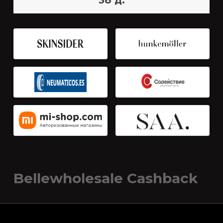
38 д.
Bellewholesale Cashback