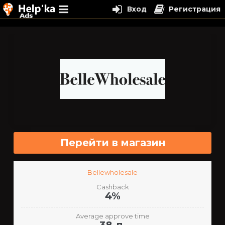
Вход
Регистрация
Перейти
к
содержимому
Перейти в магазин
Bellewholesale
Cashback
4%
Average approve time