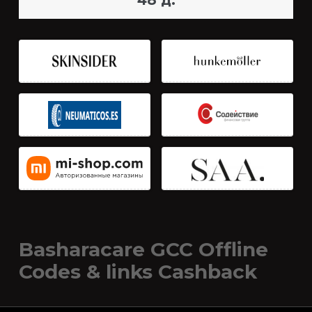
48 д.
Basharacare GCC Offline
Codes & links Cashback