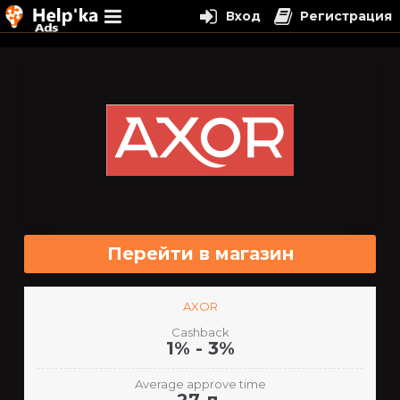
Вход
Регистрация
Перейти
к
содержимому
Перейти в магазин
AXOR
Cashback
1% - 3%
Average approve time