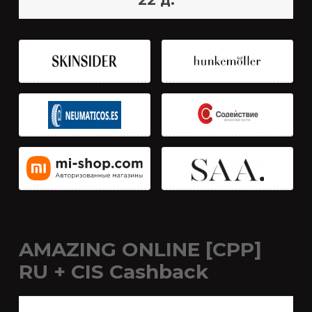
22 д.
AMAZING ONLINE [CPP]
RU + CIS Cashback