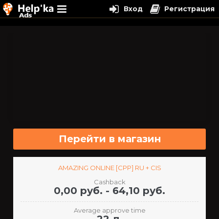
Вход
Регистрация
Перейти
к
содержимому
Перейти в магазин
AMAZING ONLINE [CPP] RU + CIS
Cashback
0,00 руб. - 64,10 руб.
Average approve time