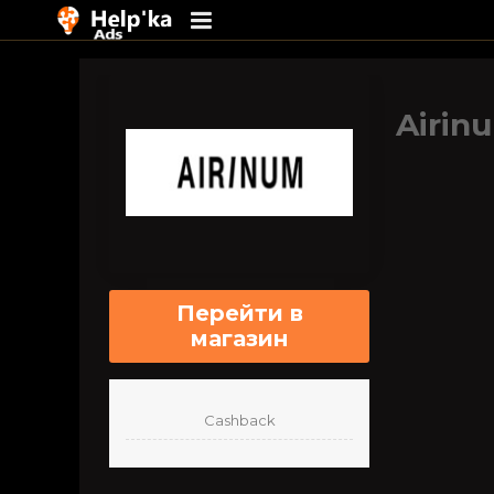
Перейти
к
содержимому
Airin
Перейти в
магазин
Cashback