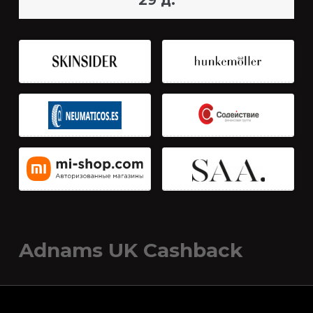
29 д.
Adnams UK Cashback