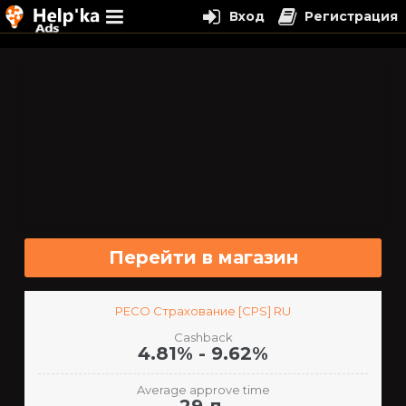
Вход
Регистрация
Перейти
к
содержимому
Перейти в магазин
РЕСО Страхование [CPS] RU
Cashback
4.81% - 9.62%
Average approve time