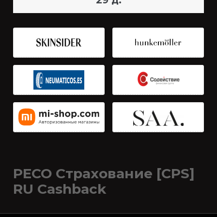
29 д.
РЕСО Страхование [CPS]
RU Cashback