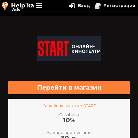
Вход
Регистрация
Перейти
к
содержимому
Перейти в магазин
Онлайн-кинотеатр START
Cashback
10%
Average approve time