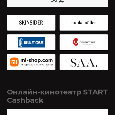
30 д.
Онлайн-кинотеатр START
Cashback