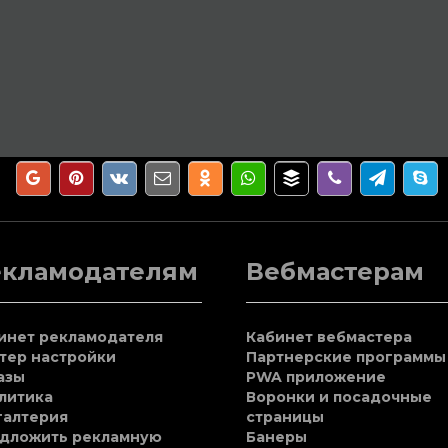
екламодателям
Вебмастерам
инет рекламодателя
Кабинет вебмастера
тер настройки
Партнерские программы
азы
PWA приложение
литика
Воронки и посадочные
галтерия
страницы
дложить рекламную
Банеры