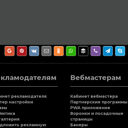
екламодателям
Вебмастерам
инет рекламодателя
Кабинет вебмастера
тер настройки
Партнерские программы
азы
PWA приложение
литика
Воронки и посадочные
галтерия
страницы
дложить рекламную
Банеры