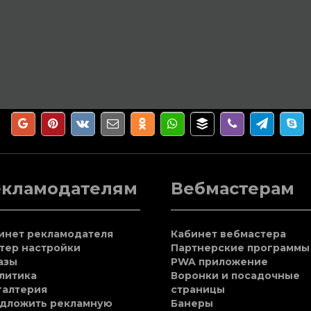
екламодателям
Вебмастерам
инет рекламодателя
Кабинет вебмастера
тер настройки
Партнерские программы
азы
PWA приложение
литика
Воронки и посадочные
галтерия
страницы
дложить рекламную
Банеры