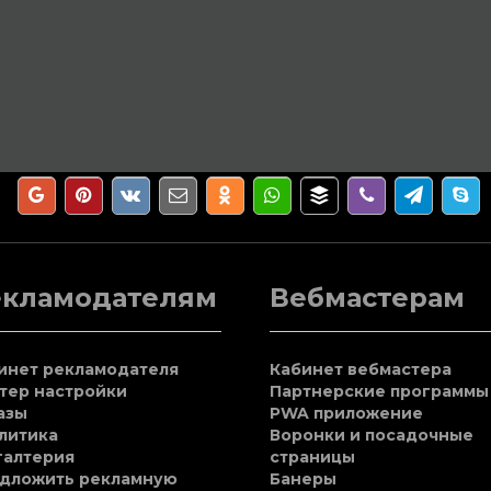
екламодателям
Вебмастерам
инет рекламодателя
Кабинет вебмастера
тер настройки
Партнерские программы
азы
PWA приложение
литика
Воронки и посадочные
галтерия
страницы
дложить рекламную
Банеры