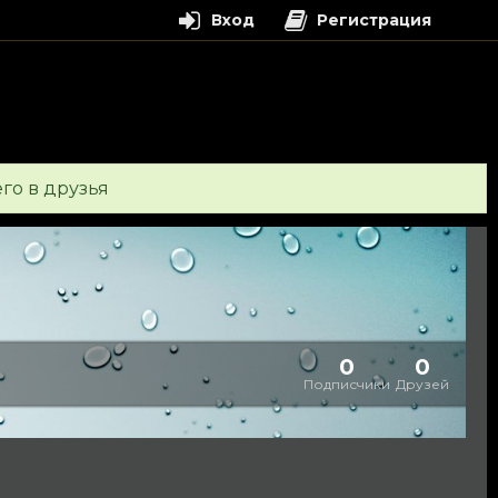
Вход
Регистрация
его в друзья
0
0
Подписчики
Друзей