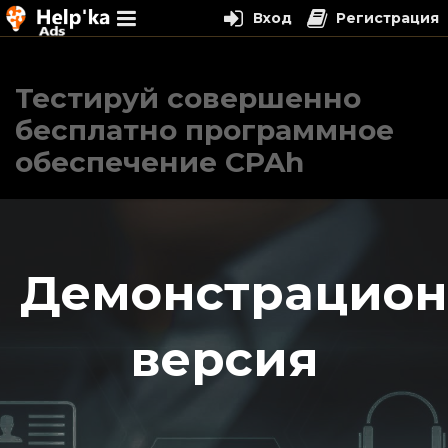
Вход
Регистрация
Перейти
к
Тестируй совершенно
содержимому
бесплатно программное
обеспечение CPAh
Демонстрацион
версия